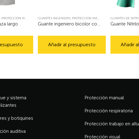
,
PROTECCIÓN MANUAL
GUANTES INGENIERO
,
PROTECCIÓN MANUAL
GUANTES DE NITRI
za largo
Guante ingeniero bicolor corto
Guante Nitril
presupuesto
Añadir al presupuesto
Añadir a
e y sistema
Protección manual
lizantes
Protección respiratoria
res y botiquines
Protección trabajo en altu
ción auditiva
Protección visual