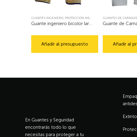
GUANTES INGENIERO
,
PROTECCIÓN MANUAL
GUANTES DE CARNAZA
Guante ingeniero bicolor largo puño 10
Guante de Carna
Añadir al presupuesto
Añadir al 
Empaqu
antides
Extinto
En Guantes y Seguridad
encontrarás todo lo que
Protec
necesitas para proteger a tu