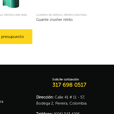
LO
,
PROTECCIÓN MANUAL
GUANTES DE NITRILO
,
PROTECCIÓN MANUAL
o
Guante crusher nitrilo
l presupuesto
Solicite cotización
317 698 0517
Dirección:
Calle 41 # 11 - 57,
ra
Bodega 2, Pereira, Colombia.