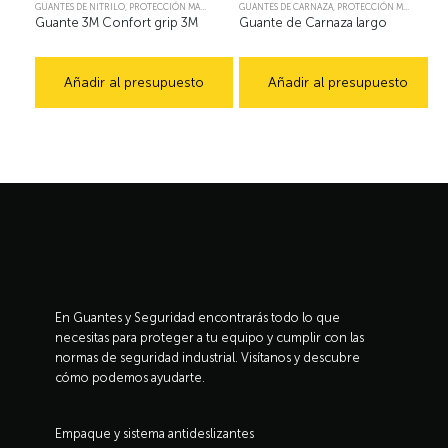
GUANTES DE NITRILO
,
PROTECCIÓN MANUAL
GUANTES DE CARNAZA
,
PROTECCIÓN MANUAL
G
Guante 3M Confort grip 3M
Guante de Carnaza largo
Añadir al presupuesto
Añadir al presupuesto
En Guantes y Seguridad encontrarás todo lo que
necesitas para proteger a tu equipo y cumplir con las
normas de seguridad industrial. Visítanos y descubre
cómo podemos ayudarte.
Empaque y sistema antideslizantes