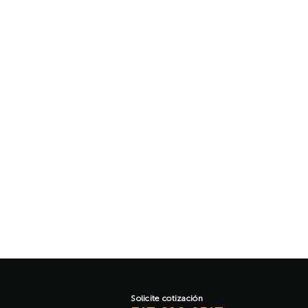
GUANTES I
Guante 
Aña
Solicite cotización