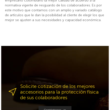
empresario colombiano la mejor calidad de acuerdo a la
normativa vigente de resguardo de los colaboradores. Es por
este motivo que contamos con un amplio y variado catálogo
de artículos que le dan la posibilidad al cliente de elegir los que
mejor se ajusten a sus necesidades y capacidad económica.
Solicite cotización de los mejores
accesorios para la protección física
de sus colaboradores
Contáctenos