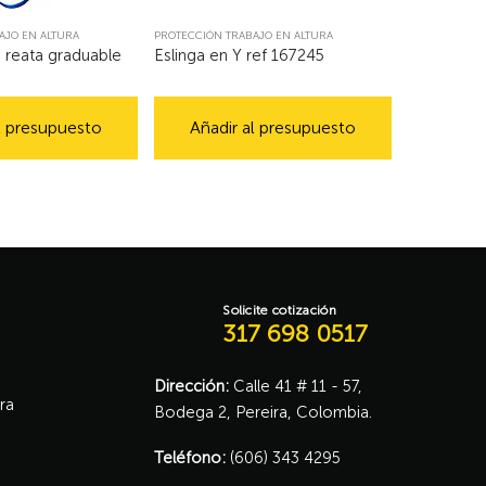
AJO EN ALTURA
PROTECCIÓN TRABAJO EN ALTURA
n reata graduable
Eslinga en Y ref 167245
l presupuesto
Añadir al presupuesto
Solicite cotización
317 698 0517
Dirección:
Calle 41 # 11 - 57,
ra
Bodega 2, Pereira, Colombia.
Teléfono:
(606) 343 4295