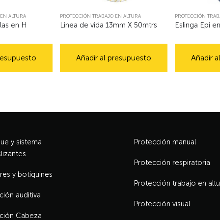
EN ALTURA
PROTECCIÓN TRABAJO EN ALTURA
PROTECCIÓN TRAB
las en H
Linea de vida 13mm X 50mtrs
Eslinga Epi e
presupuesto
Añadir al presupuesto
Añadir a
e y sistema
Protección manual
lizantes
Protección respiratoria
res y botiquines
Protección trabajo en altu
ción auditiva
Protección visual
ción Cabeza