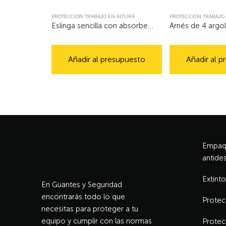
PROTECCIÓN TRABAJO EN ALTURA
PROTECCIÓN TRABAJO 
Eslinga sencilla con absorbedor regulable ref 167184 1,80M
Arnés de 4 argol
Añadir al presupuesto
Añadir al 
Empaqu
antides
Extinto
En Guantes y Seguridad
encontrarás todo lo que
Protec
necesitas para proteger a tu
equipo y cumplir con las normas
Protec