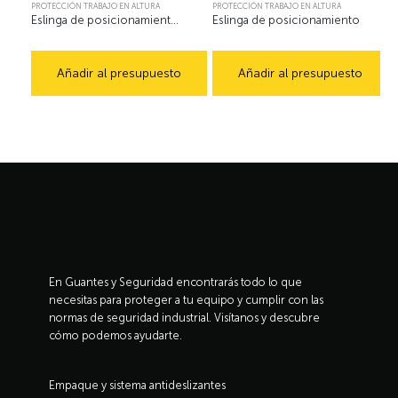
PROTECCIÓN TRABAJO EN ALTURA
PROTECCIÓN TRABAJO EN ALTURA
Eslinga de posicionamiento en Y graduable
Eslinga de posicionamiento
Añadir al presupuesto
Añadir al presupuesto
En Guantes y Seguridad encontrarás todo lo que
necesitas para proteger a tu equipo y cumplir con las
normas de seguridad industrial. Visítanos y descubre
cómo podemos ayudarte.
Empaque y sistema antideslizantes