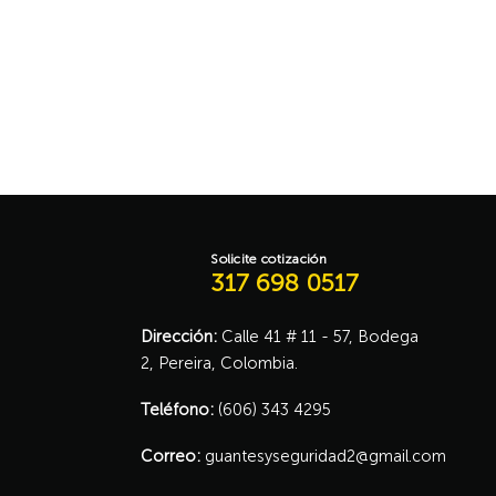
Aña
Solicite cotización
317 698 0517
Dirección:
Calle 41 # 11 - 57, Bodega
2, Pereira, Colombia.
Teléfono:
(606) 343 4295
Correo:
guantesyseguridad2@gmail.com