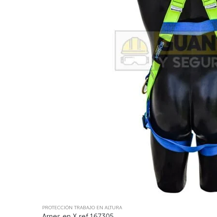
PROTECCIÓN TRABAJO EN ALTURA
Arnes en X ref 167305