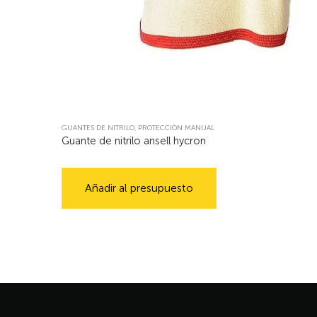
GUANTES DE NITRILO
,
PROTECCIÓN MANUAL
Guante de nitrilo ansell hycron
Añadir al presupuesto