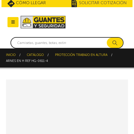
CÓMO LLEGAR
SOLICITAR COTIZACIÓN
INICIO
CATÁLOGO
PROTECCIÓN TRABAJO EN ALTURA
ARNES EN H REF HG-0611-4