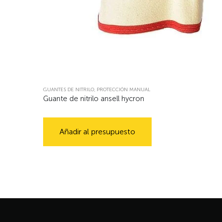
GUANTES DE NITRILO
,
PROTECCIÓN MANUAL
Guante de nitrilo ansell hycron
Añadir al presupuesto