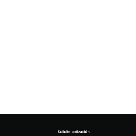
CAMISAS
,
D
Camisa 
Aña
Solicite cotización