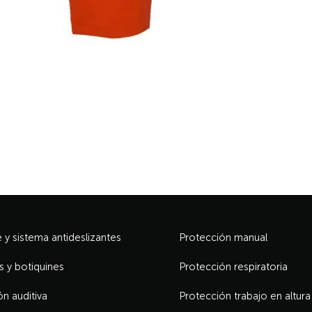
y sistema antideslizantes
Protección manual
s y botiquines
Protección respiratoria
n auditiva
Protección trabajo en altura