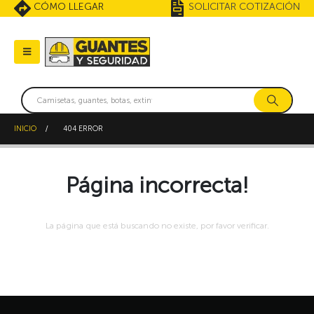
CÓMO LLEGAR
SOLICITAR COTIZACIÓN
INICIO
404 ERROR
Página incorrecta!
La página que está buscando no existe, por favor verificar.