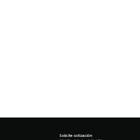
SEÑALIZACI
Kit der
Aña
Solicite cotización