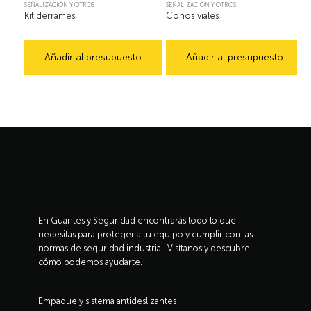
SEÑALIZACIÓN Y OTROS
SEÑALIZACIÓN Y OTROS
Kit derrames
Conos viales
Añadir al presupuesto
Añadir al presupuesto
En Guantes y Seguridad encontrarás todo lo que
necesitas para proteger a tu equipo y cumplir con las
normas de seguridad industrial. Visítanos y descubre
cómo podemos ayudarte.
Empaque y sistema antideslizantes