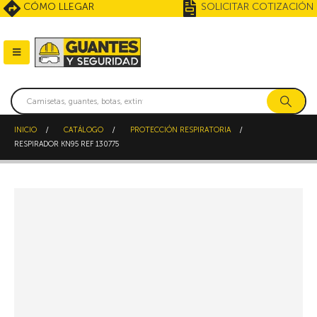
CÓMO LLEGAR
SOLICITAR COTIZACIÓN
INICIO
CATÁLOGO
PROTECCIÓN RESPIRATORIA
RESPIRADOR KN95 REF 130775