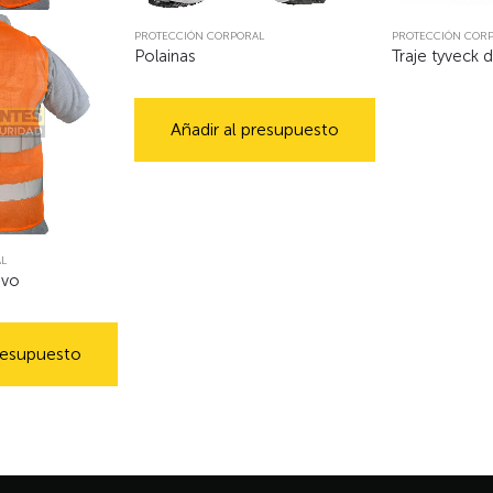
PROTECCIÓN CORPORAL
PROTECCIÓN COR
Polainas
Traje tyveck
Añadir al presupuesto
L
ivo
presupuesto