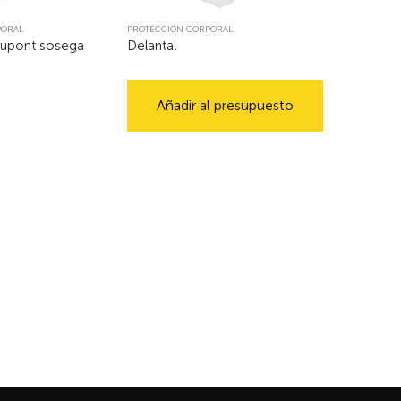
PORAL
PROTECCIÓN CORPORAL
 dupont sosega
Delantal
Añadir al presupuesto