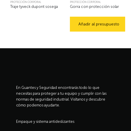
PROTECCIÓN CORPORAL
PROTECCIÓN CORPORAL
Traje tyveck dupont sosega
Gorra con protección solar
Añadir al presupuesto
En Guantes y Seguridad encontrarás todo lo que
necesitas para proteger a tu equipo y cumplir con las
normas de seguridad industrial. Visítanos y descubre
cómo podemos ayudarte.
Empaque y sistema antideslizantes